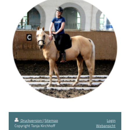
Druckversion
|
Sitemap
Login
Copyright Tanja Kirchhoff
Webansicht